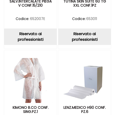
SALV.INTERCALATE PIEGA
TUTINA SKIN SUITE 60 TG
V CONF.15/210
XXL CONF.1PZ
Codice:
652007E
Codice:
653011
Riservato ai
Riservato ai
professionisti
professionisti
KIMONO B.CO CONF.
LENZ.MEDICO H90 CONF.
SING.PZ.1
PZ.6