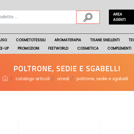
AREA
AGENTI
USO
COSMETOTESSILI
AROMATERAPIA
TISANE SNELLENTI
TE
KE-UP
PROMOZIONI
FEETWORLD
COSMETICA
COMPLEMENTI
POLTRONE, SEDIE E SGABELLI
catalogo articoli
arredi
poltrone, sedie e sgabelli