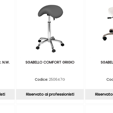
 N.W.
SGABELLO COMFORT GRIGIO
SGABEL
Codice:
250647G
Cod
sti
Riservato ai professionisti
Riservato 