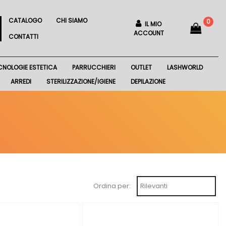
CATALOGO
CHI SIAMO
0
IL MIO
ACCOUNT
CONTATTI
CNOLOGIE ESTETICA
PARRUCCHIERI
OUTLET
LASHWORLD
ARREDI
STERILIZZAZIONE/IGIENE
DEPILAZIONE
Ordina per: