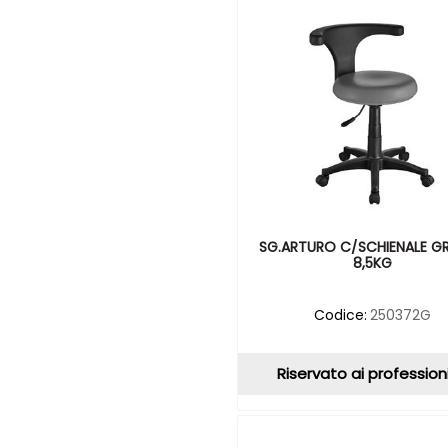
SG.ARTURO C/SCHIENALE GR.
8,5KG
Codice:
250372G
Riservato ai professioni