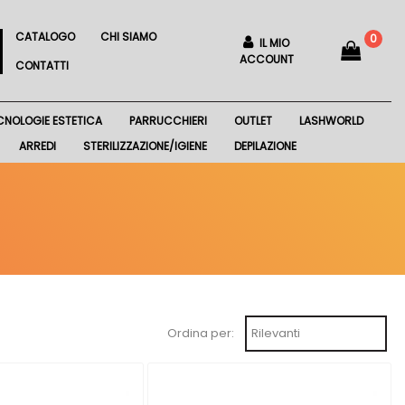
CATALOGO
CHI SIAMO
0
IL MIO
ACCOUNT
CONTATTI
CNOLOGIE ESTETICA
PARRUCCHIERI
OUTLET
LASHWORLD
ARREDI
STERILIZZAZIONE/IGIENE
DEPILAZIONE
Ordina per: