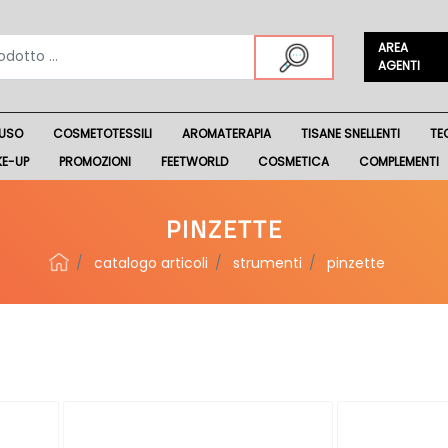
AREA
AGENTI
USO
COSMETOTESSILI
AROMATERAPIA
TISANE SNELLENTI
TE
KE-UP
PROMOZIONI
FEETWORLD
COSMETICA
COMPLEMENTI
PINZETTE
catalogo articoli
strumenti
pinzette