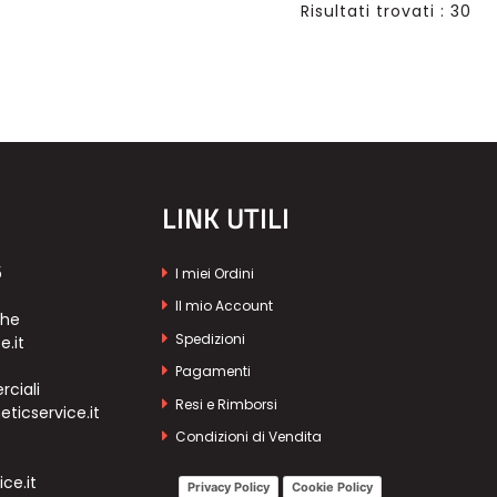
Risultati trovati : 30
LINK UTILI
5
I miei Ordini
Il mio Account
che
Spedizioni
e.it
Pagamenti
ciali
Resi e Rimborsi
icservice.it
Condizioni di Vendita
ce.it
Privacy Policy
Cookie Policy