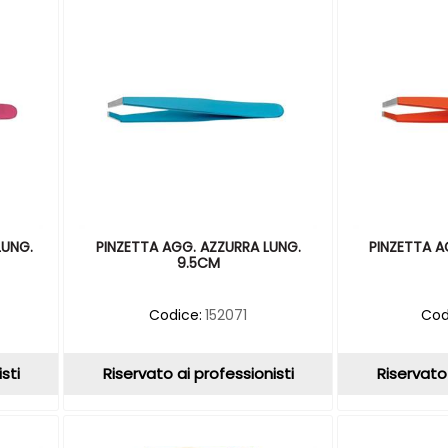
LUNG.
PINZETTA AGG. AZZURRA LUNG.
PINZETTA A
9.5CM
Codice:
152071
Cod
sti
Riservato ai professionisti
Riservato 