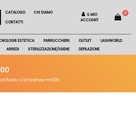
CATALOGO
CHI SIAMO
0
IL MIO
ACCOUNT
CONTATTI
CNOLOGIE ESTETICA
PARRUCCHIERI
OUTLET
LASHWORLD
ARREDI
STERILIZZAZIONE/IGIENE
DEPILAZIONE
500
d.fluido c/ol.teatree ml.500