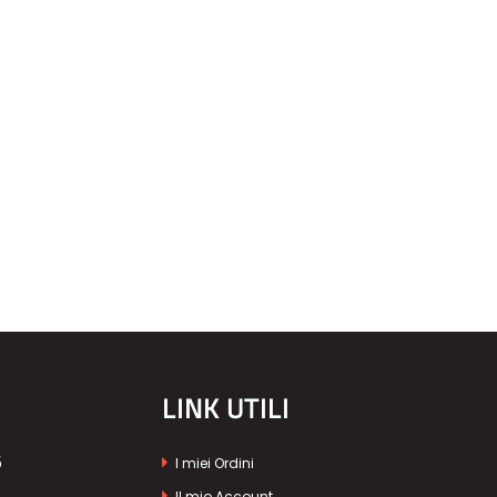
LINK UTILI
5
I miei Ordini
Il mio Account