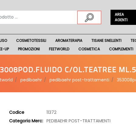
AREA
AGENTI
USO
COSMETOTESSILI
AROMATERAPIA
TISANE SNELLENTI
TE
KE-UP
PROMOZIONI
FEETWORLD
COSMETICA
COMPLEMENTI
3008POD.FLUIDO C/OL.TEATREE ML.
tworld
pedibaehr
pedibaehr post-trattamenti
353008po
Codice
11372
Categoria Merc:
PEDIBAEHR POST-TRATTAMENTI