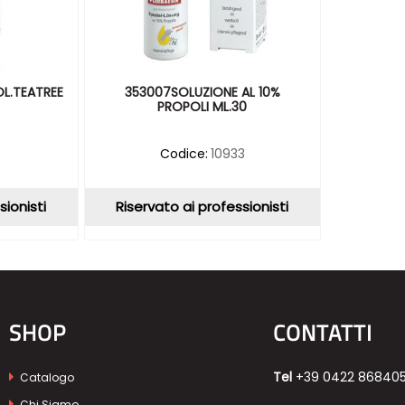
L.TEATREE
353007SOLUZIONE AL 10%
PROPOLI ML.30
Codice:
10933
sionisti
Riservato ai professionisti
SHOP
CONTATTI
Tel
+39 0422 86840
Catalogo
Chi Siamo