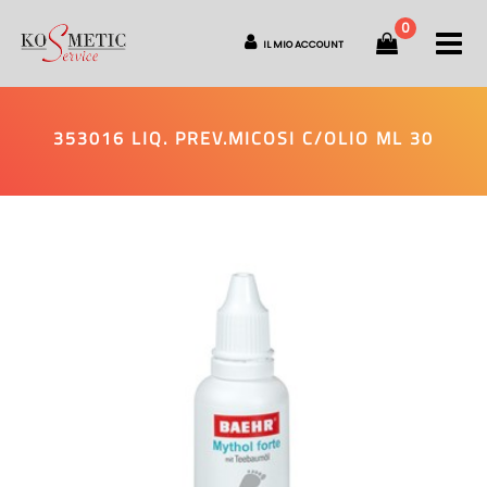
0
O
IL MIO ACCOUNT
353016 LIQ. PREV.MICOSI C/OLIO ML 30