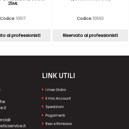
25ML
Codice:
10517
Codice:
10593
to ai professionisti
Riservato ai professionisti
LINK UTILI
5
I miei Ordini
Il mio Account
che
Spedizioni
e.it
Pagamenti
ciali
Resi e Rimborsi
icservice.it