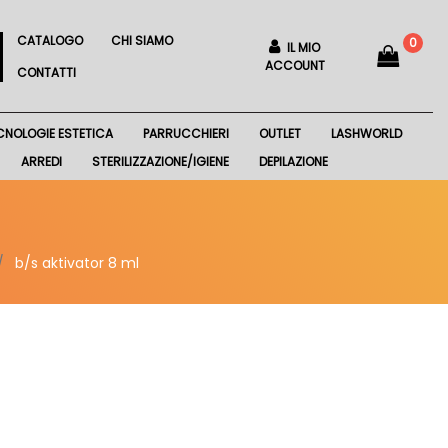
CATALOGO
CHI SIAMO
0
IL MIO
ACCOUNT
CONTATTI
CNOLOGIE ESTETICA
PARRUCCHIERI
OUTLET
LASHWORLD
ARREDI
STERILIZZAZIONE/IGIENE
DEPILAZIONE
b/s aktivator 8 ml