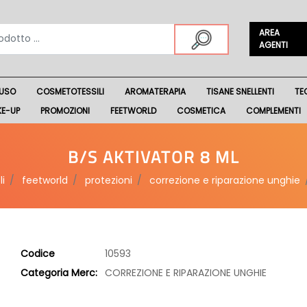
AREA
AGENTI
USO
COSMETOTESSILI
AROMATERAPIA
TISANE SNELLENTI
TE
KE-UP
PROMOZIONI
FEETWORLD
COSMETICA
COMPLEMENTI
B/S AKTIVATOR 8 ML
i
feetworld
protezioni
correzione e riparazione unghie
Codice
10593
Categoria Merc:
CORREZIONE E RIPARAZIONE UNGHIE