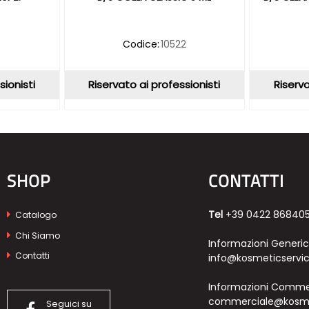
Codice:
10522
sionisti
Riservato ai professionisti
Riserva
SHOP
CONTATTI
Tel
+39 0422 86840
Catalogo
Chi Siamo
Informazioni Generi
Contatti
info@kosmeticservic
Informazioni Commer
commerciale@kosmet
Seguici su