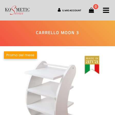
0
O
IL MIO ACCOUNT
CARRELLO MOON 3
Promo del mese