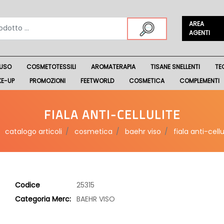
AREA
AGENTI
USO
COSMETOTESSILI
AROMATERAPIA
TISANE SNELLENTI
TE
KE-UP
PROMOZIONI
FEETWORLD
COSMETICA
COMPLEMENTI
FIALA ANTI-CELLULITE
catalogo articoli
cosmetica
baehr viso
fiala anti-cellu
Codice
25315
Categoria Merc:
BAEHR VISO