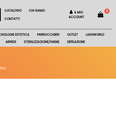
CATALOGO
CHI SIAMO
0
IL MIO
ACCOUNT
CONTATTI
CNOLOGIE ESTETICA
PARRUCCHIERI
OUTLET
LASHWORLD
ARREDI
STERILIZZAZIONE/IGIENE
DEPILAZIONE
lite