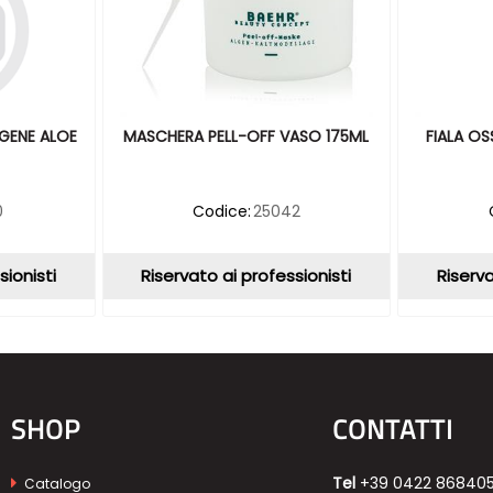
GENE ALOE
MASCHERA PELL-OFF VASO 175ML
FIALA OS
0
Codice:
25042
sionisti
Riservato ai professionisti
Riserva
SHOP
CONTATTI
Tel
+39 0422 86840
Catalogo