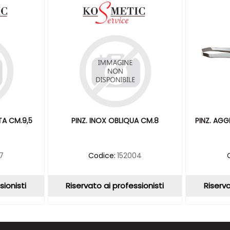
TTA CM.9,5
PINZ. INOX OBLIQUA CM.8
PINZ. AGG
7
Codice:
152004
sionisti
Riservato ai professionisti
Riserva