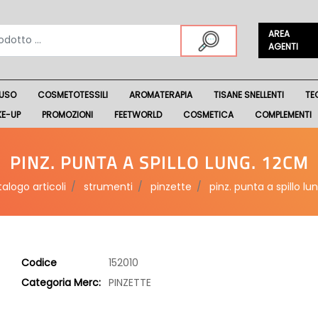
AREA
AGENTI
USO
COSMETOTESSILI
AROMATERAPIA
TISANE SNELLENTI
TE
KE-UP
PROMOZIONI
FEETWORLD
COSMETICA
COMPLEMENTI
PINZ. PUNTA A SPILLO LUNG. 12CM
alogo articoli
strumenti
pinzette
pinz. punta a spillo lu
Codice
152010
Categoria Merc:
PINZETTE