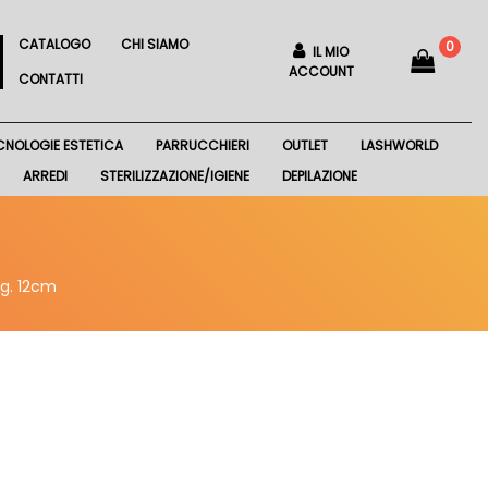
CATALOGO
CHI SIAMO
0
IL MIO
ACCOUNT
CONTATTI
CNOLOGIE ESTETICA
PARRUCCHIERI
OUTLET
LASHWORLD
ARREDI
STERILIZZAZIONE/IGIENE
DEPILAZIONE
ng. 12cm