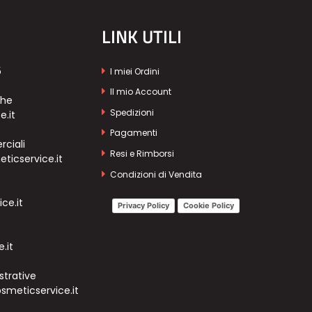
LINK UTILI
5
I miei Ordini
Il mio Account
che
Spedizioni
e.it
Pagamenti
ciali
Resi e Rimborsi
icservice.it
Condizioni di Vendita
ce.it
Privacy Policy
Cookie Policy
.it
strative
meticservice.it