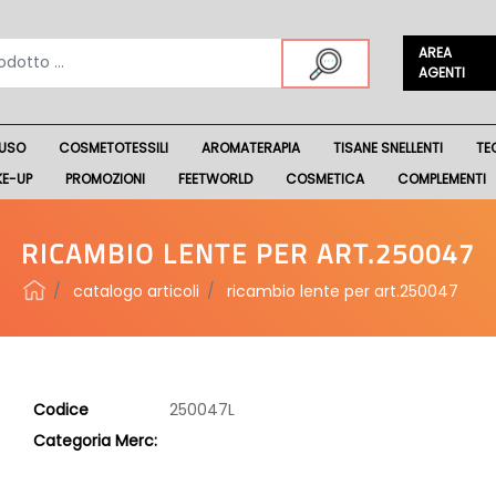
AREA
AGENTI
USO
COSMETOTESSILI
AROMATERAPIA
TISANE SNELLENTI
TE
KE-UP
PROMOZIONI
FEETWORLD
COSMETICA
COMPLEMENTI
RICAMBIO LENTE PER ART.250047
catalogo articoli
ricambio lente per art.250047
Codice
250047L
Categoria Merc: