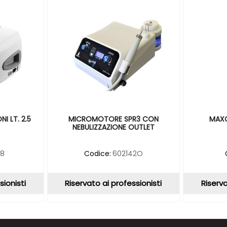
I LT. 2.5
MICROMOTORE SPR3 CON
MAXC
NEBULIZZAZIONE OUTLET
98
Codice:
602142O
sionisti
Riservato ai professionisti
Riserva