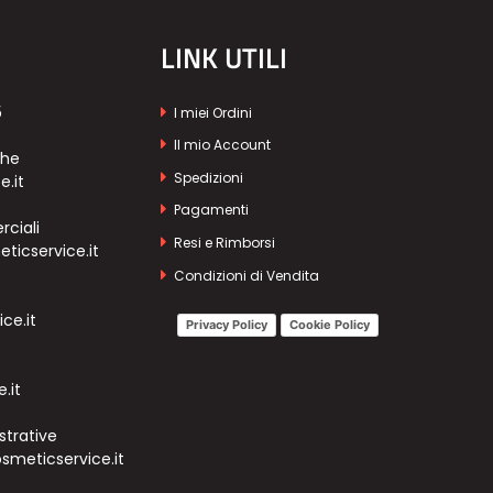
LINK UTILI
5
I miei Ordini
Il mio Account
che
Spedizioni
e.it
Pagamenti
ciali
Resi e Rimborsi
icservice.it
Condizioni di Vendita
ce.it
Privacy Policy
Cookie Policy
.it
strative
meticservice.it