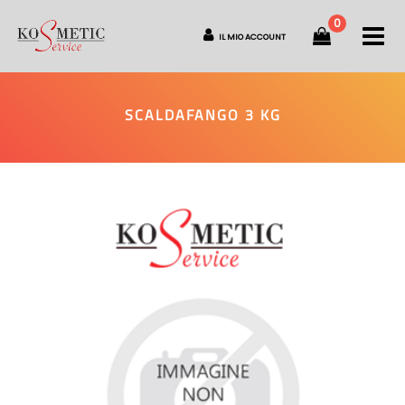
0
O
IL MIO ACCOUNT
SCALDAFANGO 3 KG