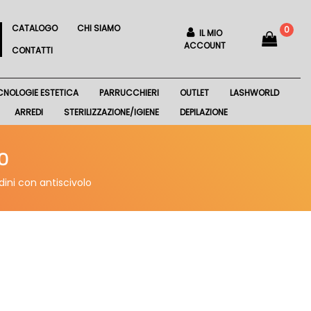
CATALOGO
CHI SIAMO
0
IL MIO
ACCOUNT
CONTATTI
CNOLOGIE ESTETICA
PARRUCCHIERI
OUTLET
LASHWORLD
ARREDI
STERILIZZAZIONE/IGIENE
DEPILAZIONE
O
dini con antiscivolo