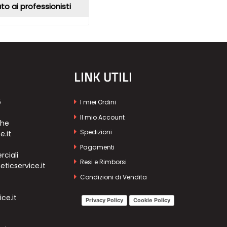
to ai professionisti
LINK UTILI
5
I miei Ordini
Il mio Account
che
Spedizioni
e.it
Pagamenti
ciali
Resi e Rimborsi
icservice.it
Condizioni di Vendita
ce.it
Privacy Policy
Cookie Policy