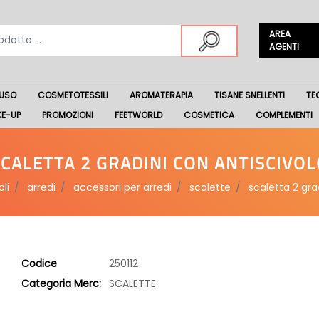
AREA
AGENTI
USO
COSMETOTESSILI
AROMATERAPIA
TISANE SNELLENTI
TE
KE-UP
PROMOZIONI
FEETWORLD
COSMETICA
COMPLEMENTI
CALETTA 2 GRADINI CON ANTISCIVOL
li
arredi
accessori per arredi
scalette
scaletta 2 gra
Codice
250112
Categoria Merc:
SCALETTE