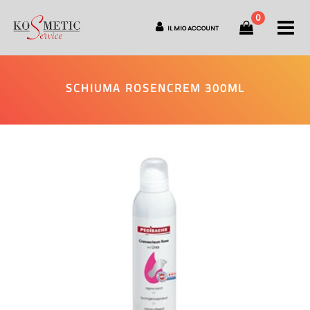
0
O
IL MIO ACCOUNT
SCHIUMA ROSENCREM 300ML