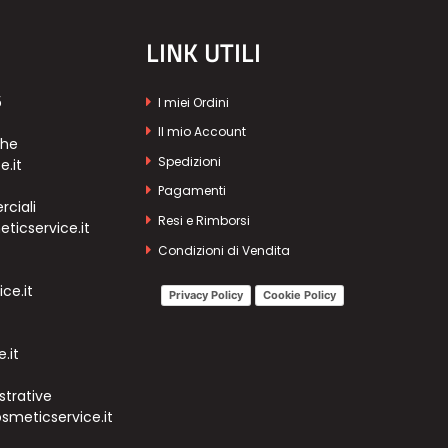
LINK UTILI
5
I miei Ordini
Il mio Account
che
Spedizioni
e.it
Pagamenti
ciali
Resi e Rimborsi
icservice.it
Condizioni di Vendita
ce.it
Privacy Policy
Cookie Policy
.it
strative
meticservice.it