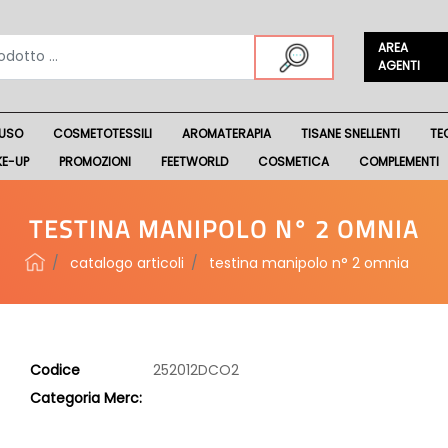
AREA
AGENTI
USO
COSMETOTESSILI
AROMATERAPIA
TISANE SNELLENTI
TE
KE-UP
PROMOZIONI
FEETWORLD
COSMETICA
COMPLEMENTI
TESTINA MANIPOLO N° 2 OMNIA
catalogo articoli
testina manipolo n° 2 omnia
Codice
252012DCO2
Categoria Merc: