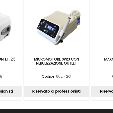
I LT. 2.5
MICROMOTORE SPR3 CON
MAXC
NEBULIZZAZIONE OUTLET
98
Codice:
602142O
sionisti
Riservato ai professionisti
Riserva