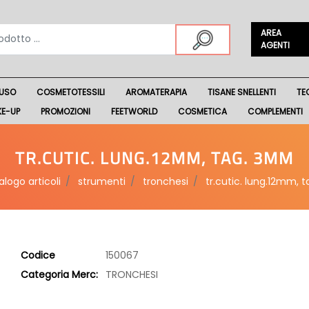
AREA
AGENTI
USO
COSMETOTESSILI
AROMATERAPIA
TISANE SNELLENTI
TE
KE-UP
PROMOZIONI
FEETWORLD
COSMETICA
COMPLEMENTI
TR.CUTIC. LUNG.12MM, TAG. 3MM
alogo articoli
strumenti
tronchesi
tr.cutic. lung.12mm,
Codice
150067
Categoria Merc:
TRONCHESI