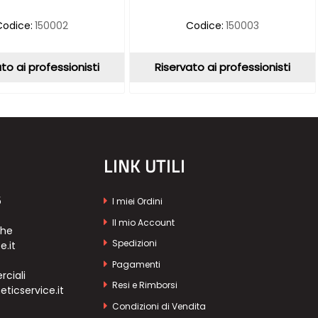
Codice:
150002
Codice:
150003
to ai professionisti
Riservato ai professionisti
LINK UTILI
5
I miei Ordini
Il mio Account
che
Spedizioni
e.it
Pagamenti
ciali
Resi e Rimborsi
icservice.it
Condizioni di Vendita