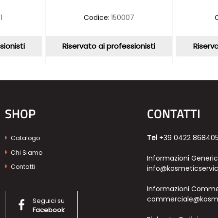
1
Codice:
150007
sionisti
Riservato ai professionisti
Riserva
SHOP
CONTATTI
Tel
+39 0422 86840
Catalogo
Chi Siamo
Informazioni Generi
Contatti
info@kosmeticservic
Informazioni Commer
commerciale@kosmet
Seguici su
Facebook