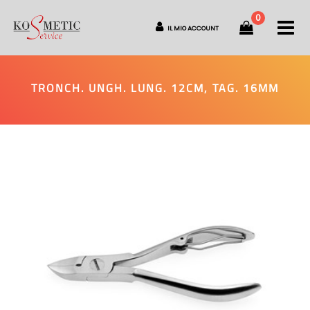
0
O
IL MIO ACCOUNT
TRONCH. UNGH. LUNG. 12CM, TAG. 16MM