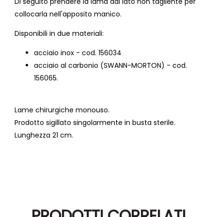
Di seguito prendere la lama dal lato non tagliente per
collocarla nell'apposito manico.
Disponibili in due materiali:
acciaio inox - cod. 156034
acciaio al carbonio (SWANN-MORTON) - cod.
156065.
Lame chirurgiche monouso.
Prodotto sigillato singolarmente in busta sterile.
Lunghezza 21 cm.
PRODOTTI CORRELATI