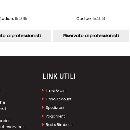
Codice:
154015
Codice:
154014
to ai professionisti
Riservato ai professionisti
LINK UTILI
5
I miei Ordini
Il mio Account
che
Spedizioni
e.it
Pagamenti
ciali
Resi e Rimborsi
icservice.it