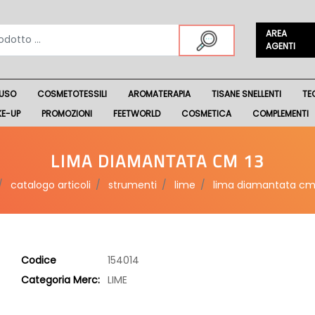
AREA
AGENTI
USO
COSMETOTESSILI
AROMATERAPIA
TISANE SNELLENTI
TE
KE-UP
PROMOZIONI
FEETWORLD
COSMETICA
COMPLEMENTI
LIMA DIAMANTATA CM 13
catalogo articoli
strumenti
lime
lima diamantata cm
Codice
154014
Categoria Merc:
LIME