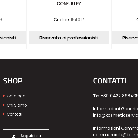
CONF. 10 PZ
6
Codice:
154017
sionisti
Riservato ai professionisti
Riserva
SHOP
CONTATTI
Tel
+39 0422 86840
Catalogo
Chi Siamo
Informazioni Generi
Contatti
info@kosmeticservic
Informazioni Commer
commerciale@kosmet
Seguici su