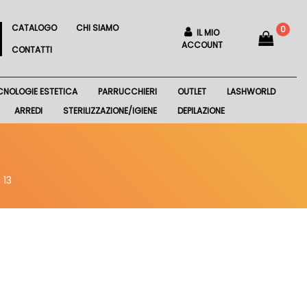
CATALOGO
CHI SIAMO
0
IL MIO
ACCOUNT
CONTATTI
CNOLOGIE ESTETICA
PARRUCCHIERI
OUTLET
LASHWORLD
ARREDI
STERILIZZAZIONE/IGIENE
DEPILAZIONE
 13