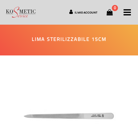
0
O
IL MIO ACCOUNT
LIMA STERILIZZABILE 15CM