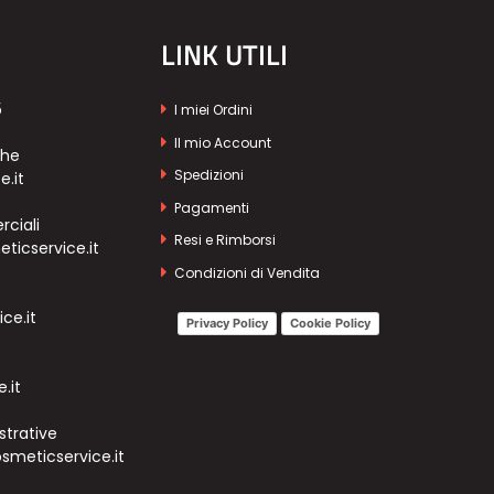
LINK UTILI
5
I miei Ordini
Il mio Account
che
Spedizioni
e.it
Pagamenti
ciali
Resi e Rimborsi
icservice.it
Condizioni di Vendita
ce.it
Privacy Policy
Cookie Policy
.it
strative
meticservice.it