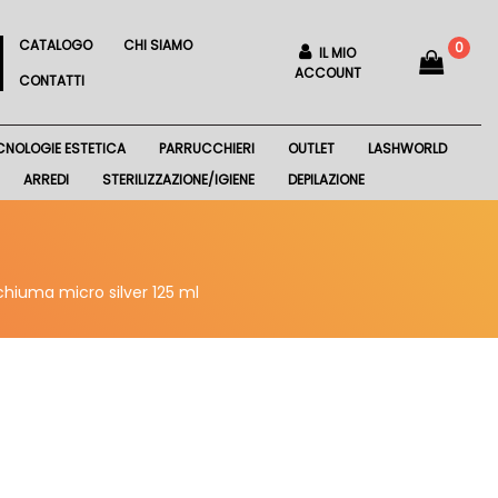
CATALOGO
CHI SIAMO
0
IL MIO
ACCOUNT
CONTATTI
CNOLOGIE ESTETICA
PARRUCCHIERI
OUTLET
LASHWORLD
ARREDI
STERILIZZAZIONE/IGIENE
DEPILAZIONE
chiuma micro silver 125 ml