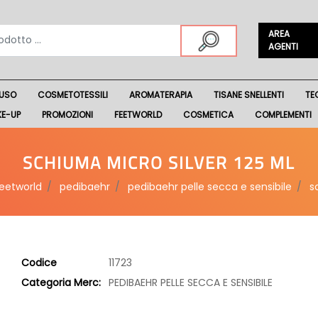
AREA
AGENTI
USO
COSMETOTESSILI
AROMATERAPIA
TISANE SNELLENTI
TE
KE-UP
PROMOZIONI
FEETWORLD
COSMETICA
COMPLEMENTI
SCHIUMA MICRO SILVER 125 ML
eetworld
pedibaehr
pedibaehr pelle secca e sensibile
s
Codice
11723
Categoria Merc:
PEDIBAEHR PELLE SECCA E SENSIBILE